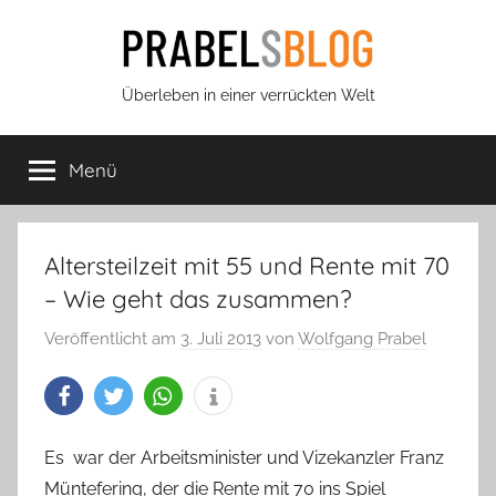
Zum
Inhalt
springen
Prabels
Überleben in einer verrückten Welt
Blog
Menü
Altersteilzeit mit 55 und Rente mit 70
– Wie geht das zusammen?
Veröffentlicht am
3. Juli 2013
von
Wolfgang Prabel
Es
war der Arbeitsminister und Vizekanzler Franz
Müntefering, der die Rente mit 70 ins Spiel