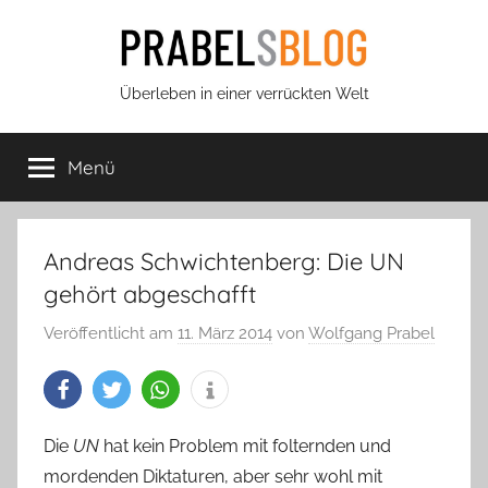
Zum
Inhalt
springen
Prabels
Überleben in einer verrückten Welt
Blog
Menü
Andreas Schwichtenberg: Die UN
gehört abgeschafft
Veröffentlicht am
11. März 2014
von
Wolfgang Prabel
Die
UN
hat kein Problem mit folternden und
mordenden Diktaturen, aber sehr wohl mit