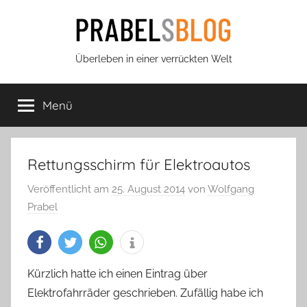
Zum
Inhalt
springen
Prabels
Überleben in einer verrückten Welt
Blog
Menü
Rettungsschirm für Elektroautos
Veröffentlicht am
25. August 2014
von
Wolfgang
Prabel
Kürzlich hatte ich einen Eintrag über
Elektrofahrräder geschrieben. Zufällig habe ich