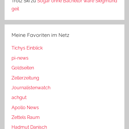
Trotz Ski
zu
Sogar ohne Bachelor wäre Siegmund
geil
Meine Favoriten im Netz
Tichys Einblick
pi-news
Goldseiten
Zellerzeitung
Journalistenwatch
achgut
Apollo News
Zettels Raum
Hadmut Danisch