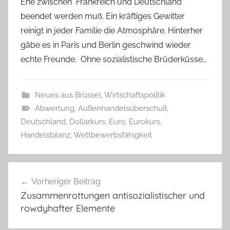
Ehe zwischen Frankreich und Deutschland
beendet werden muß. Ein kräftiges Gewitter
reinigt in jeder Familie die Atmosphäre. Hinterher
gäbe es in Paris und Berlin geschwind wieder
echte Freunde. Ohne sozialistische Brüderküsse…
Neues aus Brüssel
,
Wirtschaftspolitik
Abwertung
,
Außenhandelsüberschuß
,
Deutschland
,
Dollarkurs
,
Euro
,
Eurokurs
,
Handelsbilanz
,
Wettbewerbsfähigkeit
Beitragsnavigation
Vorheriger Beitrag
Zusammenrottungen antisozialistischer und
rowdyhafter Elemente