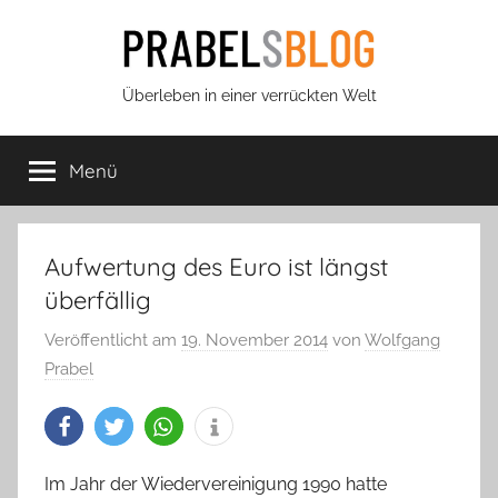
Zum
Inhalt
springen
Prabels
Überleben in einer verrückten Welt
Blog
Menü
Aufwertung des Euro ist längst
überfällig
Veröffentlicht am
19. November 2014
von
Wolfgang
Prabel
Im Jahr der Wiedervereinigung 1990 hatte