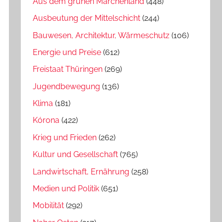
Aus dem grünen Märchenland
(448)
Ausbeutung der Mittelschicht
(244)
Bauwesen, Architektur, Wärmeschutz
(106)
Energie und Preise
(612)
Freistaat Thüringen
(269)
Jugendbewegung
(136)
Klima
(181)
Kórona
(422)
Krieg und Frieden
(262)
Kultur und Gesellschaft
(765)
Landwirtschaft, Ernährung
(258)
Medien und Politik
(651)
Mobilität
(292)