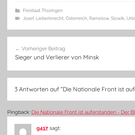
Freistaat Thüringen
Josef
,
Lieberknecht
,
Österreich
,
Ramelow
,
Slowik
,
Urte
Beitragsnavigation
Vorheriger Beitrag
Sieger und Verlierer von Minsk
3 Antworten auf “
Die Nationale Front ist au
Pingback:
Die Nationale Front ist auferstanden - Der 
g417
sagt: