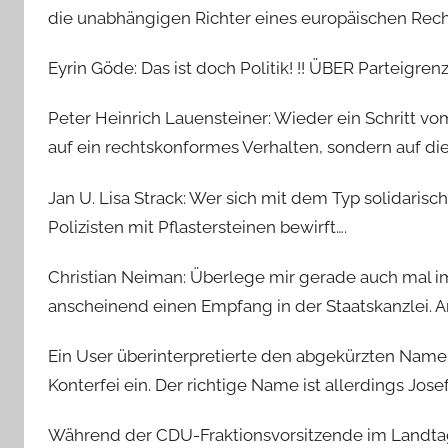
die unabhängigen Richter eines europäischen Recht
Eyrin Göde: Das ist doch Politik! !! ÜBER Parteigren
Peter Heinrich Lauensteiner: Wieder ein Schritt v
auf ein rechtskonformes Verhalten, sondern auf di
Jan U. Lisa Strack: Wer sich mit dem Typ solidarisch
Polizisten mit Pflastersteinen bewirft….
Christian Neiman: Überlege mir gerade auch mal im 
anscheinend einen Empfang in der Staatskanzlei. 
Ein User überinterpretierte den abgekürzten Namen 
Konterfei ein. Der richtige Name ist allerdings Jose
Während der CDU-Fraktionsvorsitzende im Landtag 