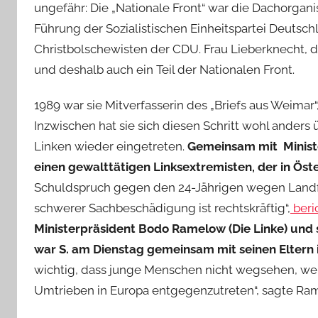
ungefähr: Die „Nationale Front“ war die Dachorgan
Führung der Sozialistischen Einheitspartei Deutsch
Christbolschewisten der CDU. Frau Lieberknecht, 
und deshalb auch ein Teil der Nationalen Front.
1989 war sie Mitverfasserin des „Briefs aus Weimar“
Inzwischen hat sie sich diesen Schritt wohl anders 
Linken wieder eingetreten.
Gemeinsam mit Ministe
einen gewalttätigen Linksextremisten, der in Öste
Schuldspruch gegen den 24-Jährigen wegen Landf
schwerer Sachbeschädigung ist rechtskräftig“,
beri
Ministerpräsident Bodo Ramelow (Die Linke) und 
war S. am Dienstag gemeinsam mit seinen Eltern i
wichtig, dass junge Menschen nicht wegsehen, wenn
Umtrieben in Europa entgegenzutreten“, sagte Rame