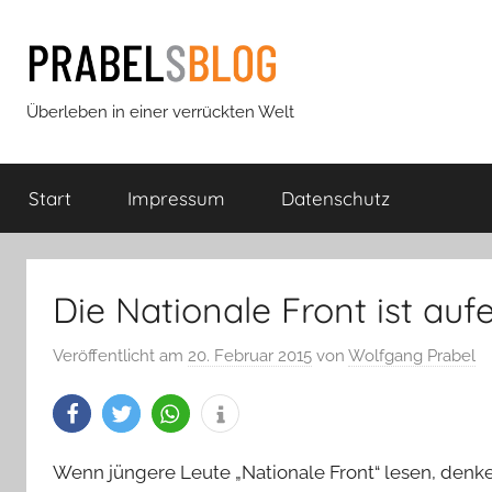
Zum
Inhalt
springen
Prabels
Überleben in einer verrückten Welt
Blog
Start
Impressum
Datenschutz
Die Nationale Front ist au
Veröffentlicht am
20. Februar 2015
von
Wolfgang Prabel
Wenn jüngere Leute „Nationale Front“ lesen, denke