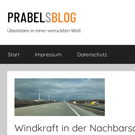
Zum
Inhalt
springen
Prabels
Überleben in einer verrückten Welt
Blog
Start
Impressum
Datenschutz
Windkraft in der Nachbars