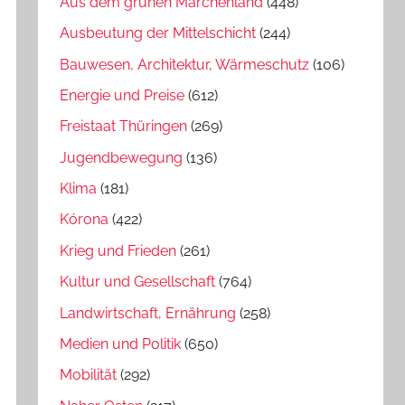
Aus dem grünen Märchenland
(448)
Ausbeutung der Mittelschicht
(244)
Bauwesen, Architektur, Wärmeschutz
(106)
Energie und Preise
(612)
Freistaat Thüringen
(269)
Jugendbewegung
(136)
Klima
(181)
Kórona
(422)
Krieg und Frieden
(261)
Kultur und Gesellschaft
(764)
Landwirtschaft, Ernährung
(258)
Medien und Politik
(650)
Mobilität
(292)