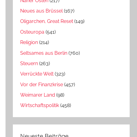
Naher Osten
(217)
Neues aus Brüssel
(167)
Oligarchen, Great Reset
(149)
Osteuropa
(541)
Religion
(214)
Seltsames aus Berlin
(760)
Steuern
(263)
Verrückte Welt
(323)
Vor der Finanzkrise
(457)
Weimarer Land
(98)
Wirtschaftspolitik
(458)
Neueste Beiträge