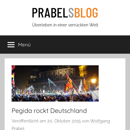
Zum
Inhalt
springen
Prabels
Überleben in einer verrückten Welt
Blog
Menü
Pegida rockt Deutschland
Veröffentlicht am
20. Oktober 2015
von
Wolfgang
Prabel