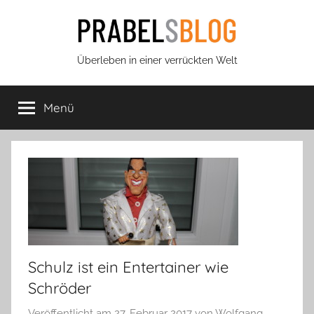
Zum
Inhalt
springen
Prabels
Überleben in einer verrückten Welt
Blog
Menü
Schulz ist ein Entertainer wie
Schröder
Veröffentlicht am
27. Februar 2017
von
Wolfgang