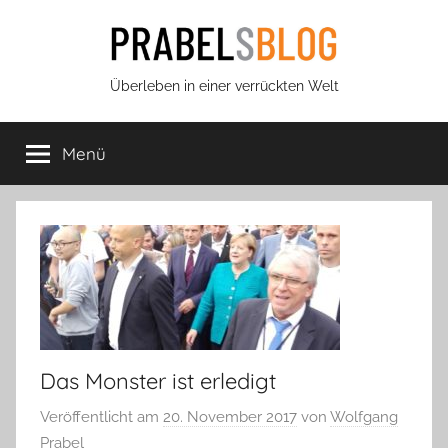
Zum
Inhalt
springen
Prabels
Überleben in einer verrückten Welt
Blog
Menü
Das Monster ist erledigt
Veröffentlicht am
20. November 2017
von
Wolfgang
Prabel