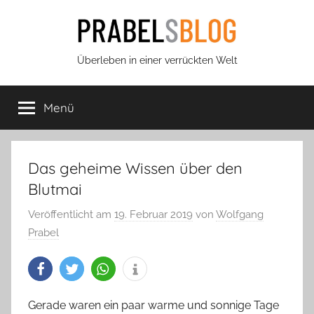
Zum
Inhalt
springen
Prabels
Überleben in einer verrückten Welt
Blog
Menü
Das geheime Wissen über den
Blutmai
Veröffentlicht am
19. Februar 2019
von
Wolfgang
Prabel
Gerade waren ein paar warme und sonnige Tage