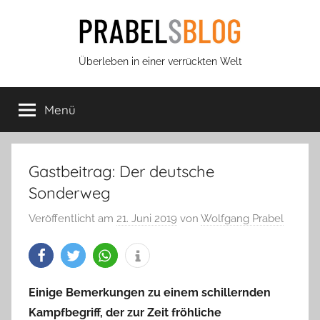
Zum
Inhalt
springen
Prabels
Überleben in einer verrückten Welt
Blog
Menü
Gastbeitrag: Der deutsche
Sonderweg
Veröffentlicht am
21. Juni 2019
von
Wolfgang Prabel
Einige Bemerkungen zu einem schillernden
Kampfbegriff, der zur Zeit fröhliche