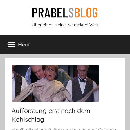
Zum
Inhalt
springen
Prabels
Überleben in einer verrückten Welt
Blog
Menü
Aufforstung erst nach dem
Kahlschlag
Veröffentlicht am
18. September 2019
von
Wolfgang