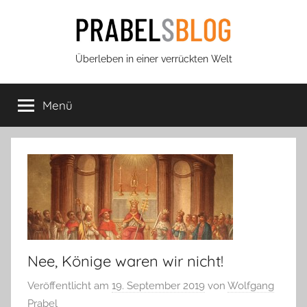
Zum
Inhalt
springen
Prabels
Überleben in einer verrückten Welt
Blog
Menü
Nee, Könige waren wir nicht!
Veröffentlicht am
19. September 2019
von
Wolfgang
Prabel