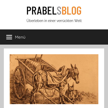
Zum
Inhalt
springen
Prabels
Überleben in einer verrückten Welt
Blog
Menü