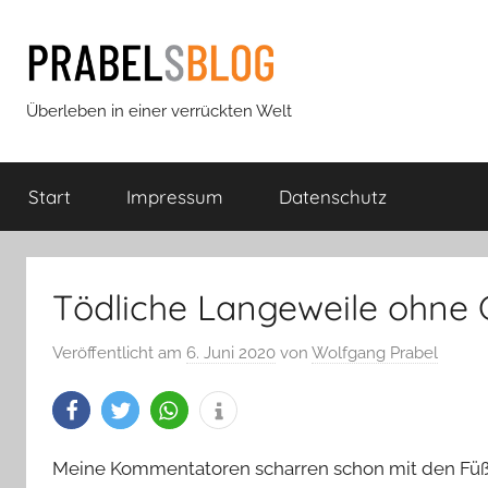
Zum
Inhalt
springen
Prabels
Überleben in einer verrückten Welt
Blog
Start
Impressum
Datenschutz
Tödliche Langeweile ohne C
Veröffentlicht am
6. Juni 2020
von
Wolfgang Prabel
Meine Kommentatoren scharren schon mit den Füßen