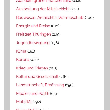
Aus dem grünen Märchenland
(448)
Ausbeutung der Mittelschicht
(244)
Bauwesen, Architektur, Wärmeschutz
(106)
Energie und Preise
(612)
Freistaat Thüringen
(269)
Jugendbewegung
(136)
Klima
(181)
Kórona
(422)
Krieg und Frieden
(262)
Kultur und Gesellschaft
(765)
Landwirtschaft, Ernährung
(258)
Medien und Politik
(651)
Mobilität
(292)