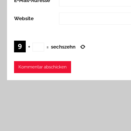
E-Mail-Adresse
*
Website
+
=
sechszehn