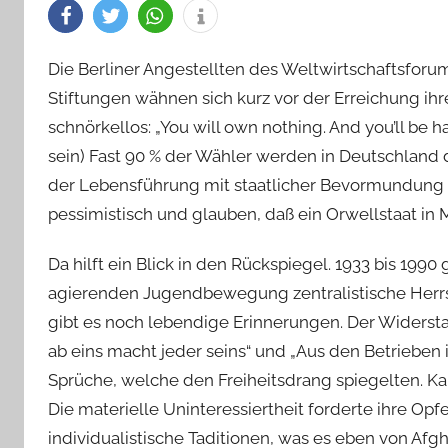
Die Berliner Angestellten des Weltwirtschaftsfor
Stiftungen wähnen sich kurz vor der Erreichung ihr
schnörkellos: „You will own nothing. And you’ll be h
sein) Fast 90 % der Wähler werden in Deutschland
der Lebensführung mit staatlicher Bevormundung
pessimistisch und glauben, daß ein Orwellstaat in 
Da hilft ein Blick in den Rückspiegel. 1933 bis 199
agierenden Jugendbewegung zentralistische Herrs
gibt es noch lebendige Erinnerungen. Der Widerstan
ab eins macht jeder seins“ und „Aus den Betrieben 
Sprüche, welche den Freiheitsdrang spiegelten. Ka
Die materielle Uninteressiertheit forderte ihre Opf
individualistische Taditionen, was es eben von Afg