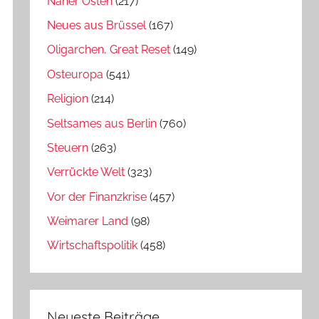
Naher Osten
(217)
Neues aus Brüssel
(167)
Oligarchen, Great Reset
(149)
Osteuropa
(541)
Religion
(214)
Seltsames aus Berlin
(760)
Steuern
(263)
Verrückte Welt
(323)
Vor der Finanzkrise
(457)
Weimarer Land
(98)
Wirtschaftspolitik
(458)
Neueste Beiträge