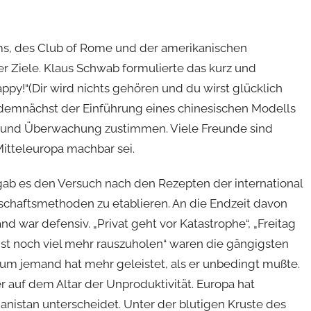
ums, des Club of Rome und der amerikanischen
er Ziele. Klaus Schwab formulierte das kurz und
appy!“(Dir wird nichts gehören und du wirst glücklich
 demnächst der Einführung eines chinesischen Modells
 und Überwachung zustimmen. Viele Freunde sind
Mitteleuropa machbar sei.
0 gab es den Versuch nach den Rezepten der international
chaftsmethoden zu etablieren. An die Endzeit davon
d war defensiv. „Privat geht vor Katastrophe“, „Freitag
ist noch viel mehr rauszuholen“ waren die gängigsten
um jemand hat mehr geleistet, als er unbedingt mußte.
er auf dem Altar der Unproduktivität. Europa hat
hanistan unterscheidet. Unter der blutigen Kruste des