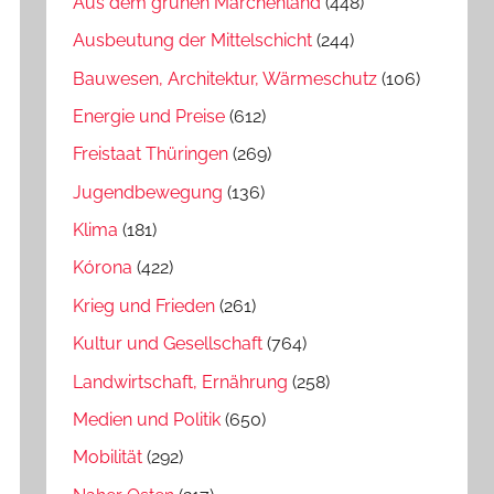
Aus dem grünen Märchenland
(448)
Ausbeutung der Mittelschicht
(244)
Bauwesen, Architektur, Wärmeschutz
(106)
Energie und Preise
(612)
Freistaat Thüringen
(269)
Jugendbewegung
(136)
Klima
(181)
Kórona
(422)
Krieg und Frieden
(261)
Kultur und Gesellschaft
(764)
Landwirtschaft, Ernährung
(258)
Medien und Politik
(650)
Mobilität
(292)