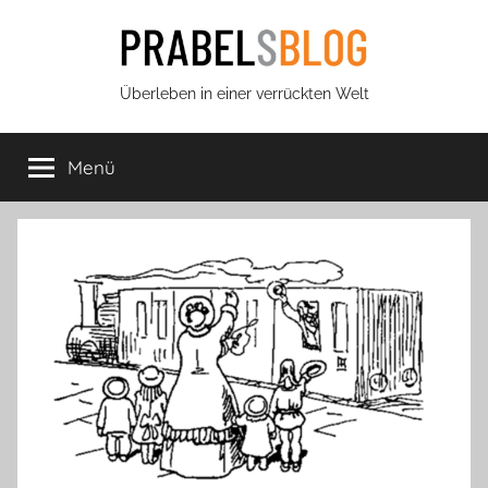
Zum
Inhalt
springen
Prabels
Überleben in einer verrückten Welt
Blog
Menü