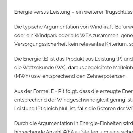
Energie versus Leistung – ein weiterer Trugschluss
Die typische Argumentation von Windkraft-Befürwo
oder ein Windpark oder alle WEA zusammen, generie
Versorgungssicherheit kein relevantes Kriterium, s
Die Energie (E) ist das Produkt aus Leistung (P) und Z
die Wattsekunde (Ws), daraus abgeleitete Maßein
(MWh) usw. entsprechend den Zehnerpotenzen.
Aus der Formel E = P t folgt, dass die erzeugte Ener
entsprechend der Windgeschwindigkeit gering ist. U
Leistung (P) gleich Null ist, falls die Rotoren der WE
Durch die Argumentation in Energie-Einheiten wir
hinreichende Anzahl WEA aufstellen, um eine sichere