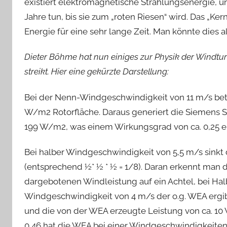
existiert elektromagnetische Strahlungsenergie, un
Jahre tun, bis sie zum „roten Riesen“ wird. Das „Ke
Energie für eine sehr lange Zeit. Man könnte dies al
Dieter Böhme hat nun einiges zur Physik der Windtur
streikt. Hier eine gekürzte Darstellung:
Bei der Nenn-Windgeschwindigkeit von 11 m/s bet
W/m2 Rotorfläche. Daraus generiert die Siemens SW
199 W/m2, was einem Wirkungsgrad von ca. 0,25 en
Bei halber Windgeschwindigkeit von 5,5 m/s sink
(entsprechend ½* ½ * ½ = 1/8). Daran erkennt man 
dargebotenen Windleistung auf ein Achtel, bei Hal
Windgeschwindigkeit von 4 m/s der o.g. WEA ergi
und die von der WEA erzeugte Leistung von ca. 10
0,46 hat die WEA bei einer Windgeschwindigkeiten