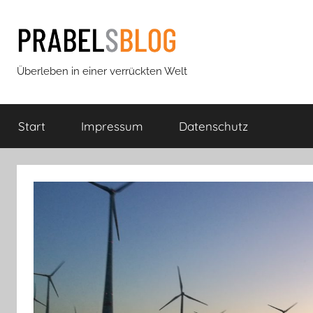
Zum
Inhalt
springen
Prabels
Überleben in einer verrückten Welt
Blog
Start
Impressum
Datenschutz