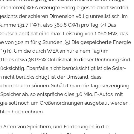
r mehreren) WEA erzeugte Energie gespeichert werden,
esichts der schieren Dimension völlig unrealistisch. Im
Summe 131,7 TWh, also 360,8 GWh pro Tag. (4) Das
eutschland) hat eine max. Leistung von 1.060 MW, das
he von 302 m für 9 Stunden. (5) Die gespeicherte Energie
* 9 h). Um die durch WEA an nur einem Tag (im
rfte es etwa 38 PSW Goldisthal. In dieser Rechnung sind
sichtig. Ebenfalls nicht berücksichtigt ist die Solar-
n nicht berücksichtigt ist der Umstand, dass
chen dauern können. Schätzt man die Tageserzeugung
peicher ab, so entspräche dies 3,6 Mio. E-Autos mit
gie soll noch um Größenordnungen ausgebaut werden.
ahlen hochrechnen.
n Arten von Speichern, und Forderungen in die