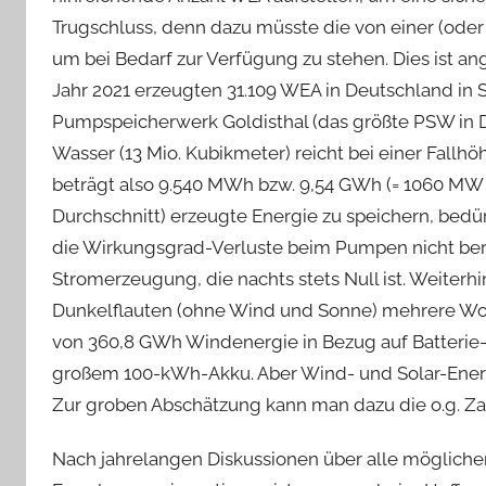
Trugschluss, denn dazu müsste die von einer (ode
um bei Bedarf zur Verfügung zu stehen. Dies ist ang
Jahr 2021 erzeugten 31.109 WEA in Deutschland in 
Pumpspeicherwerk Goldisthal (das größte PSW in D
Wasser (13 Mio. Kubikmeter) reicht bei einer Fallhö
beträgt also 9.540 MWh bzw. 9,54 GWh (= 1060 MW 
Durchschnitt) erzeugte Energie zu speichern, bedü
die Wirkungsgrad-Verluste beim Pumpen nicht berück
Stromerzeugung, die nachts stets Null ist. Weiterhi
Dunkelflauten (ohne Wind und Sonne) mehrere Wo
von 360,8 GWh Windenergie in Bezug auf Batterie-S
großem 100-kWh-Akku. Aber Wind- und Solar-Ener
Zur groben Abschätzung kann man dazu die o.g. Z
Nach jahrelangen Diskussionen über alle mögliche