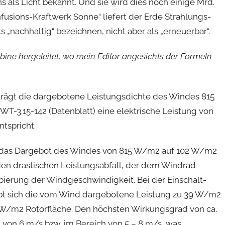
s als Licht bekannt. Und sie wird dies noch einige Mrd.
rnfusions-Kraftwerk Sonne“ liefert der Erde Strahlungs-
s „nachhaltig“ bezeichnen, nicht aber als „erneuerbar“.
bine hergeleitet, wo mein Editor angesichts der Formeln
rägt die dargebotene Leistungsdichte des Windes 815
T-3.15-142 (Datenblatt) eine elektrische Leistung von
tspricht.
t das Dargebot des Windes von 815 W/m2 auf 102 W/m2
den drastischen Leistungsabfall, der dem Windrad
bierung der Windgeschwindigkeit. Bei der Einschalt-
bt sich die vom Wind dargebotene Leistung zu 39 W/m2
 W/m2 Rotorfläche. Den höchsten Wirkungsgrad von ca.
 von 6 m/s bzw. im Bereich von 5 – 8 m/s, was