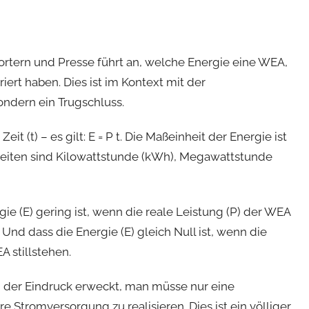
rtern und Presse führt an, welche Energie eine WEA,
rt haben. Dies ist im Kontext mit der
ondern ein Trugschluss.
eit (t) – es gilt: E = P t. Die Maßeinheit der Energie ist
heiten sind Kilowattstunde (kWh), Megawattstunde
gie (E) gering ist, wenn die reale Leistung (P) der WEA
nd dass die Energie (E) gleich Null ist, wenn die
A stillstehen.
d der Eindruck erweckt, man müsse nur eine
 Stromversorgung zu realisieren. Dies ist ein völliger