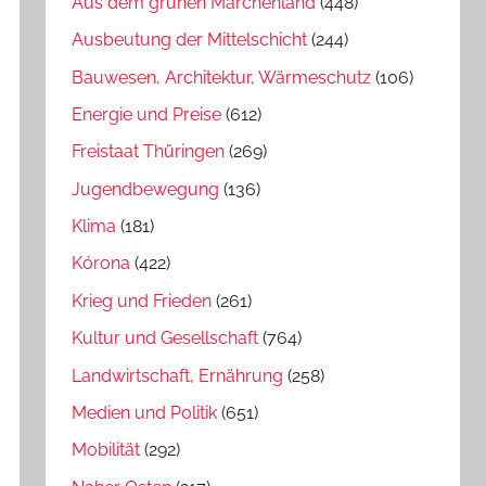
Aus dem grünen Märchenland
(448)
Ausbeutung der Mittelschicht
(244)
Bauwesen, Architektur, Wärmeschutz
(106)
Energie und Preise
(612)
Freistaat Thüringen
(269)
Jugendbewegung
(136)
Klima
(181)
Kórona
(422)
Krieg und Frieden
(261)
Kultur und Gesellschaft
(764)
Landwirtschaft, Ernährung
(258)
Medien und Politik
(651)
Mobilität
(292)