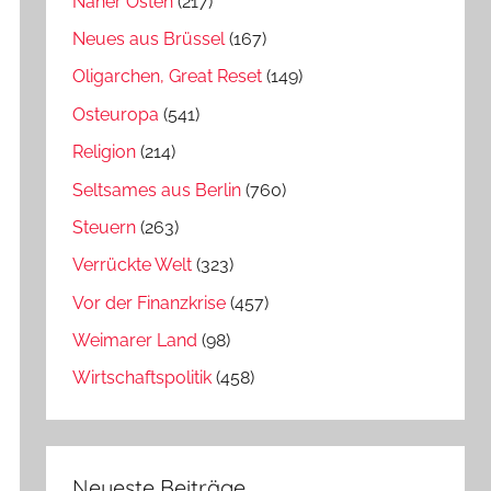
Naher Osten
(217)
Neues aus Brüssel
(167)
Oligarchen, Great Reset
(149)
Osteuropa
(541)
Religion
(214)
Seltsames aus Berlin
(760)
Steuern
(263)
Verrückte Welt
(323)
Vor der Finanzkrise
(457)
Weimarer Land
(98)
Wirtschaftspolitik
(458)
Neueste Beiträge