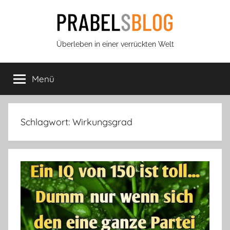
Zum
Inhalt
springen
Prabels
Überleben in einer verrückten Welt
Blog
Menü
Schlagwort:
Wirkungsgrad