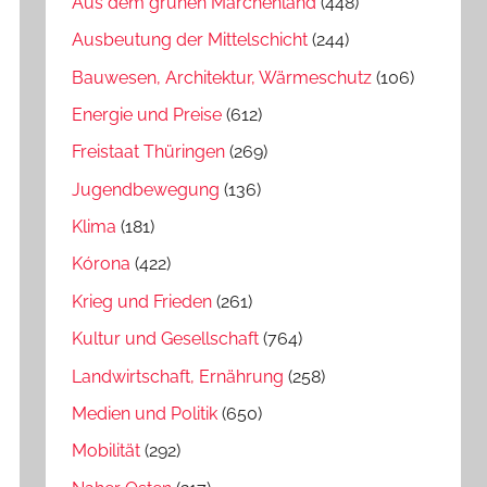
Aus dem grünen Märchenland
(448)
Ausbeutung der Mittelschicht
(244)
Bauwesen, Architektur, Wärmeschutz
(106)
Energie und Preise
(612)
Freistaat Thüringen
(269)
Jugendbewegung
(136)
Klima
(181)
Kórona
(422)
Krieg und Frieden
(261)
Kultur und Gesellschaft
(764)
Landwirtschaft, Ernährung
(258)
Medien und Politik
(650)
Mobilität
(292)