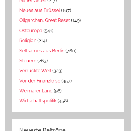
Naher Osten
(217)
Neues aus Brüssel
(167)
Oligarchen, Great Reset
(149)
Osteuropa
(541)
Religion
(214)
Seltsames aus Berlin
(760)
Steuern
(263)
Verrückte Welt
(323)
Vor der Finanzkrise
(457)
Weimarer Land
(98)
Wirtschaftspolitik
(458)
Neueste Beiträge