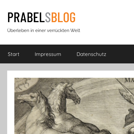
Zum
Inhalt
springen
Prabels
Überleben in einer verrückten Welt
Blog
Start
Impressum
Datenschutz