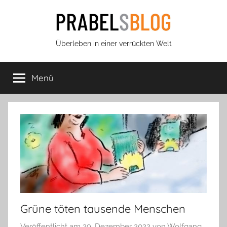
Zum
Inhalt
springen
Prabels
Überleben in einer verrückten Welt
Blog
Menü
Grüne töten tausende Menschen
Veröffentlicht am
29. Dezember 2022
von
Wolfgang