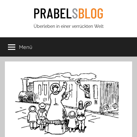
Zum
Inhalt
springen
Prabels
Überleben in einer verrückten Welt
Blog
Menü