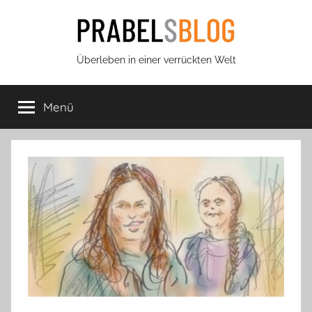
Zum
Inhalt
springen
Prabels
Überleben in einer verrückten Welt
Blog
Menü