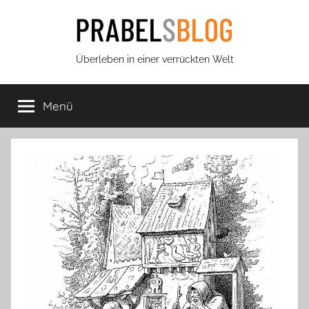
Zum
Inhalt
springen
Prabels
Überleben in einer verrückten Welt
Blog
Menü