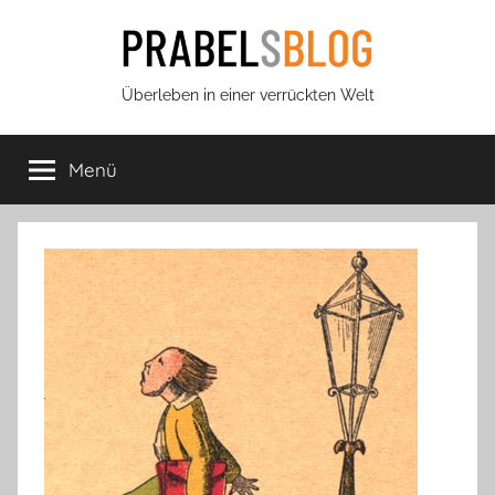
Zum
Inhalt
springen
Prabels
Überleben in einer verrückten Welt
Blog
Menü