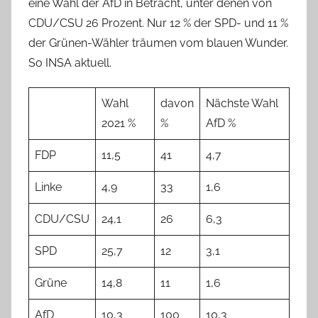
eine Wahl der AfD in Betracht, unter denen von
CDU/CSU 26 Prozent. Nur 12 % der SPD- und 11 %
der Grünen-Wähler träumen vom blauen Wunder.
So INSA aktuell.
Wahl
davon
Nächste Wahl
2021 %
%
AfD %
FDP
11,5
41
4,7
Linke
4,9
33
1,6
CDU/CSU
24,1
26
6,3
SPD
25,7
12
3,1
Grüne
14,8
11
1,6
AfD
10,3
100
10,3