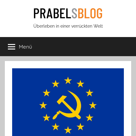
Zum
Inhalt
springen
Prabels
Überleben in einer verrückten Welt
Blog
Menü