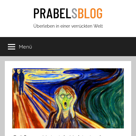
Zum
Inhalt
springen
Prabels
Überleben in einer verrückten Welt
Blog
Menü