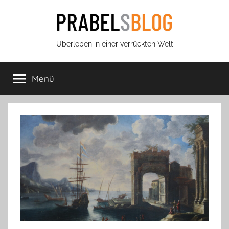
Zum
Inhalt
springen
Prabels
Überleben in einer verrückten Welt
Blog
Menü