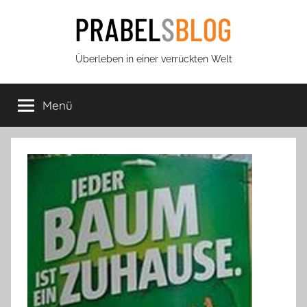
Zum
Inhalt
springen
Prabels
Überleben in einer verrückten Welt
Blog
Menü