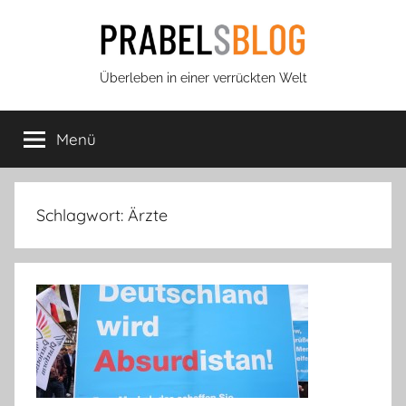
Zum
Inhalt
springen
Prabels
Überleben in einer verrückten Welt
Blog
Menü
Schlagwort:
Ärzte