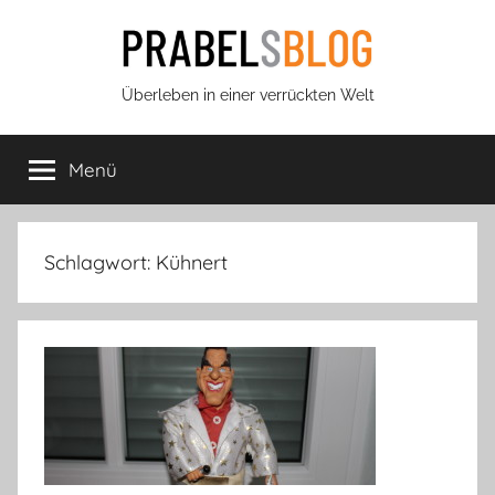
Zum
Inhalt
springen
Prabels
Überleben in einer verrückten Welt
Blog
Menü
Schlagwort:
Kühnert