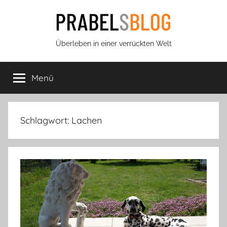
Zum
Inhalt
springen
Prabels
Überleben in einer verrückten Welt
Blog
Menü
Schlagwort:
Lachen