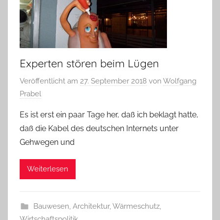
Experten stören beim Lügen
Veröffentlicht am
27. September 2018
von
Wolfgang
Prabel
Es ist erst ein paar Tage her, daß ich beklagt hatte,
daß die Kabel des deutschen Internets unter
Gehwegen und
Weiterlesen
Bauwesen, Architektur, Wärmeschutz
,
Wirtschaftspolitik