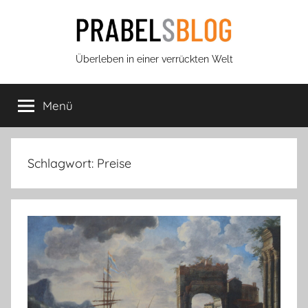
Zum
Inhalt
springen
Prabels
Überleben in einer verrückten Welt
Blog
Menü
Schlagwort:
Preise