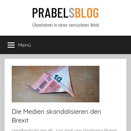
Zum
Inhalt
springen
Prabels
Überleben in einer verrückten Welt
Blog
Menü
Die Medien skandalisieren den
Brexit
Veröffentlicht am
26. Juni 2016
von
Wolfgang Prabel