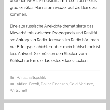
über den Brexit. Er bestellt am Tresen bei Petrus
grad ein Glas Manna um wieder auf die Beine zu
kommen.
Eine alte russische Anekdote thematisierte das
Mißverhältnis zwischen Propaganda und Realität
so: Anfrage an Radio Jerewan: Im Radio hört man
nur Erfolgsgeschichten, aber mein Kühlschrank ist
leer. Antwort: Sie müssen den Stecker vom
Kühlschrank in die Radiosteckdose stecken.
Wirtschaftspolitik
Aktien
,
Brexit
,
Dollar
,
Finanzen
,
Gold
,
Verluste
,
Wirtschaft
Beitragsnavigation