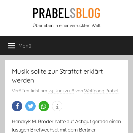
Zum
Inhalt
springen
Prabels
Überleben in einer verrückten Welt
Blog
Menü
Musik sollte zur Straftat erklärt
werden
Veröffentlicht am
24. Juni 2016
von
Wolfgang Prabel
Hendryk M. Broder hatte auf Achgut gerade einen
lustigen Briefwechsel mit dem Berliner