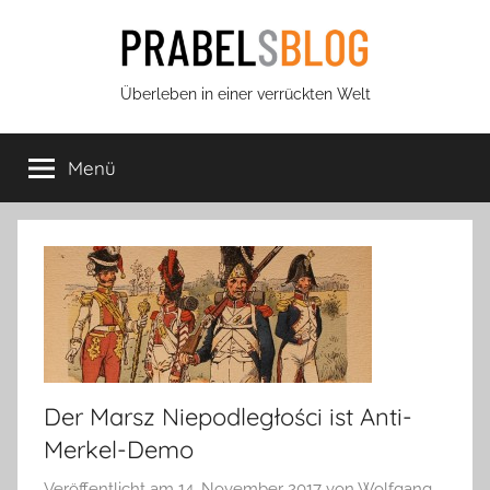
Zum
Inhalt
springen
Prabels
Überleben in einer verrückten Welt
Blog
Menü
Der Marsz Niepodległości ist Anti-
Merkel-Demo
Veröffentlicht am
14. November 2017
von
Wolfgang