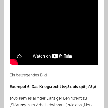
Ein bewegendes Bild.
Exempel 6: Das Kriegsrecht (1981 bis 1983/89)
1980 kam es auf der Danziger Leninwerft zu
„Störungen im Arbeitsrhythmus“, wie das „Neue