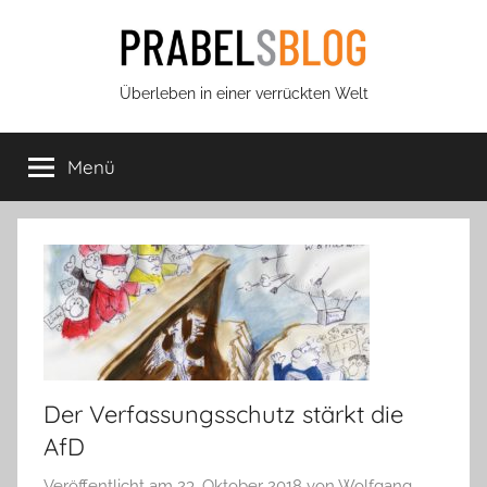
Zum
Inhalt
springen
Prabels
Überleben in einer verrückten Welt
Blog
Menü
Der Verfassungsschutz stärkt die
AfD
Veröffentlicht am
23. Oktober 2018
von
Wolfgang