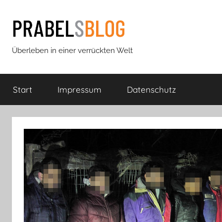
Zum
Inhalt
springen
Prabels
Überleben in einer verrückten Welt
Blog
Start
Impressum
Datenschutz