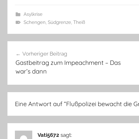
Asylkrise
Schengen
,
Südgrenze
,
Theiß
Beitragsnavigation
Vorheriger Beitrag
Gastbeitrag zum Impeachment – Das
war’s dann
Eine Antwort auf “
Flußpolizei bewacht die G
Vati5672
sagt: