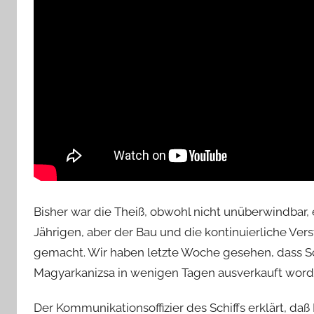
Bisher war die Theiß, obwohl nicht unüberwindbar, 
Jährigen, aber der Bau und die kontinuierliche Ver
gemacht. Wir haben letzte Woche gesehen, dass S
Magyarkanizsa in wenigen Tagen ausverkauft worde
Der Kommunikationsoffizier des Schiffs erklärt, daß