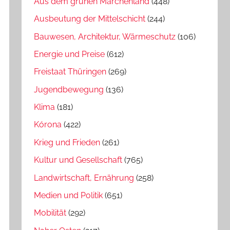
Aus dem grünen Märchenland
(448)
Ausbeutung der Mittelschicht
(244)
Bauwesen, Architektur, Wärmeschutz
(106)
Energie und Preise
(612)
Freistaat Thüringen
(269)
Jugendbewegung
(136)
Klima
(181)
Kórona
(422)
Krieg und Frieden
(261)
Kultur und Gesellschaft
(765)
Landwirtschaft, Ernährung
(258)
Medien und Politik
(651)
Mobilität
(292)