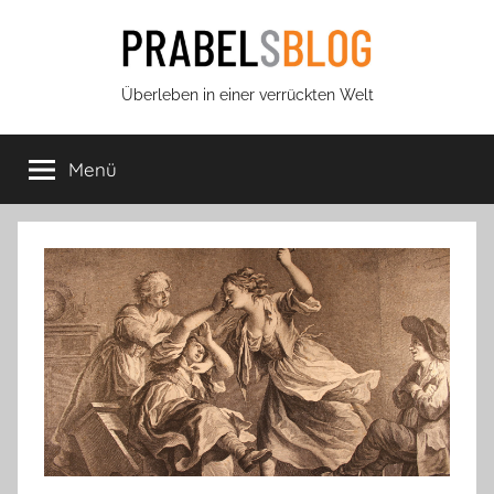
Zum
Inhalt
springen
Prabels
Überleben in einer verrückten Welt
Blog
Menü