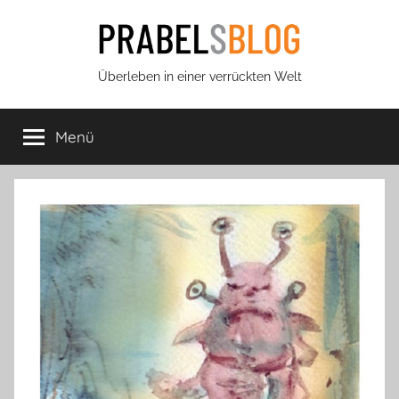
Zum
Inhalt
springen
Prabels
Überleben in einer verrückten Welt
Blog
Menü