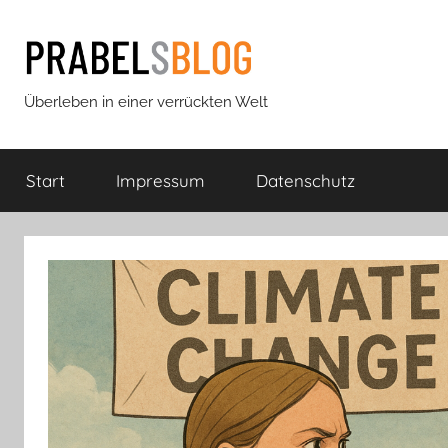
Zum
Inhalt
springen
Prabels
Überleben in einer verrückten Welt
Blog
Start
Impressum
Datenschutz