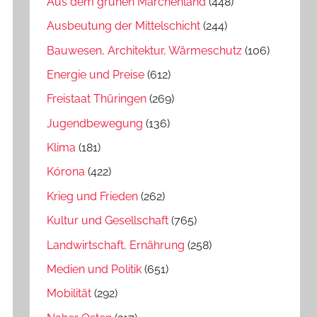
Aus dem grünen Märchenland
(448)
Ausbeutung der Mittelschicht
(244)
Bauwesen, Architektur, Wärmeschutz
(106)
Energie und Preise
(612)
Freistaat Thüringen
(269)
Jugendbewegung
(136)
Klima
(181)
Kórona
(422)
Krieg und Frieden
(262)
Kultur und Gesellschaft
(765)
Landwirtschaft, Ernährung
(258)
Medien und Politik
(651)
Mobilität
(292)