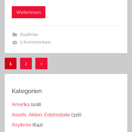
Weiterlesen
Asylkrise
5 Kommentare
Beitragsnavigation
Nächste
1
2
»
Beiträge
Kategorien
Amerika
(108)
Assets, Aktien, Edelmetalle
(316)
Asylkrise
(642)