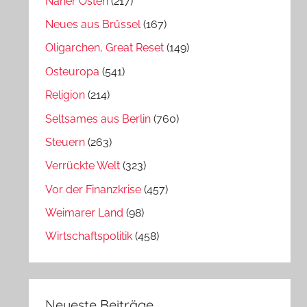
Naher Osten
(217)
Neues aus Brüssel
(167)
Oligarchen, Great Reset
(149)
Osteuropa
(541)
Religion
(214)
Seltsames aus Berlin
(760)
Steuern
(263)
Verrückte Welt
(323)
Vor der Finanzkrise
(457)
Weimarer Land
(98)
Wirtschaftspolitik
(458)
Neueste Beiträge