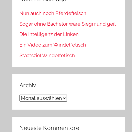
Nun auch noch Pferdefleisch
Sogar ohne Bachelor wäre Siegmund geil
Die Intelligenz der Linken
Ein Video zum Windelfetisch
Staatsziel Windelfetisch
Archiv
Archiv
Neueste Kommentare