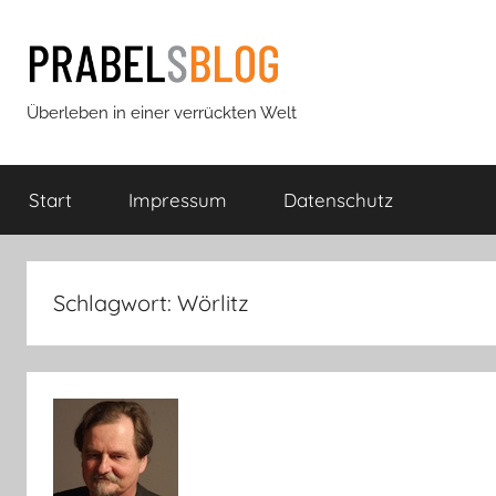
Zum
Inhalt
springen
Prabels
Überleben in einer verrückten Welt
Blog
Start
Impressum
Datenschutz
Schlagwort:
Wörlitz