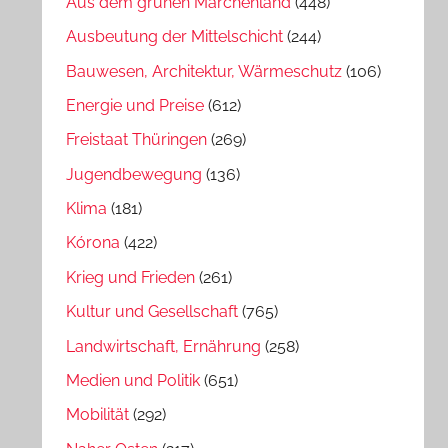
Aus dem grünen Märchenland
(448)
Ausbeutung der Mittelschicht
(244)
Bauwesen, Architektur, Wärmeschutz
(106)
Energie und Preise
(612)
Freistaat Thüringen
(269)
Jugendbewegung
(136)
Klima
(181)
Kórona
(422)
Krieg und Frieden
(261)
Kultur und Gesellschaft
(765)
Landwirtschaft, Ernährung
(258)
Medien und Politik
(651)
Mobilität
(292)