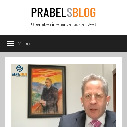
Zum
Inhalt
springen
Prabels
Überleben in einer verrückten Welt
Blog
Menü