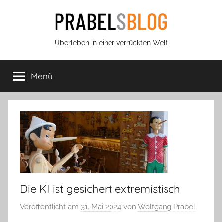
Zum
Inhalt
springen
Prabels
Überleben in einer verrückten Welt
Blog
Menü
Die KI ist gesichert extremistisch
Veröffentlicht am
31. Mai 2024
von
Wolfgang Prabel