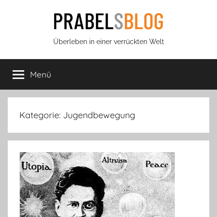
Zum
Inhalt
springen
Prabels
Überleben in einer verrückten Welt
Blog
Menü
Kategorie:
Jugendbewegung