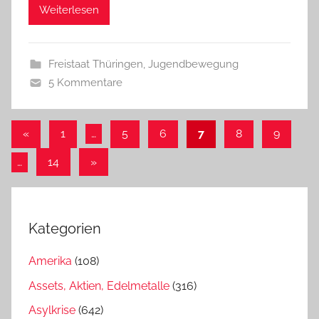
Weiterlesen
Freistaat Thüringen
,
Jugendbewegung
5 Kommentare
Beitragsnavigation
Vorherige
«
1
…
5
6
7
8
9
Beiträge
Nächste
…
14
»
Beiträge
Kategorien
Amerika
(108)
Assets, Aktien, Edelmetalle
(316)
Asylkrise
(642)