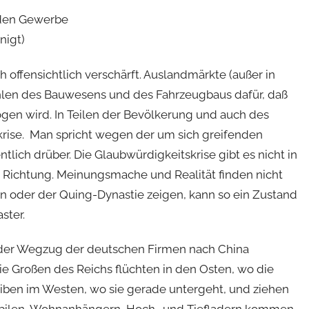
enden Gewerbe
nigt)
h offensichtlich verschärft. Auslandmärkte (außer in
hlen des Bauwesens und des Fahrzeugbaus dafür, daß
ogen wird. In Teilen der Bevölkerung und auch des
rise. Man spricht wegen der um sich greifenden
tlich drüber. Die Glaubwürdigkeitskrise gibt es nicht in
e Richtung. Meinungsmache und Realität finden nicht
n oder der Quing-Dynastie zeigen, kann so ein Zustand
ster.
aß der Wegzug der deutschen Firmen nach China
e Großen des Reichs flüchten in den Osten, wo die
eiben im Westen, wo sie gerade untergeht, und ziehen
nmobilen, Wohnanhängern, Hoch- und Tiefladern kommen