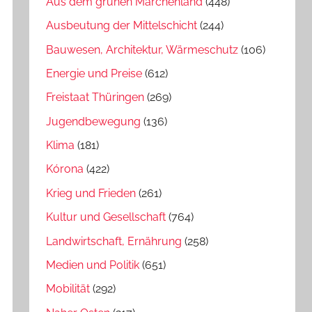
Aus dem grünen Märchenland
(448)
Ausbeutung der Mittelschicht
(244)
Bauwesen, Architektur, Wärmeschutz
(106)
Energie und Preise
(612)
Freistaat Thüringen
(269)
Jugendbewegung
(136)
Klima
(181)
Kórona
(422)
Krieg und Frieden
(261)
Kultur und Gesellschaft
(764)
Landwirtschaft, Ernährung
(258)
Medien und Politik
(651)
Mobilität
(292)