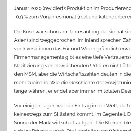
Januar 2020 (revidiert): Produktion im Produzier
-0,9 % zum Vorjahresmonat (real und kalenderberei
Die Krise war schon am Jahresanfang da, sie hat sic
Asien) sind weggebrochen, im Inland sprechen Za
vor Investitionen das Für und Wider gründlich erw
Firmenmanagements gibt es eine tiefe Vertrauensk
Nazifizierung von abweichenden Urteilen nicht öffen
den MSM, aber die Wirtschaftszahlen deuten in di
mehr zueinand. Wie die Geschichte der Sowjetunio
lange währen, er endet aber immer im totalen Desa
Vor einigen Tagen war ein Eintrag in der Welt, d
keineswegs zum Stillstand kommt. Im Gegenteil. Di
Sonne der Marktwirtschaft aufgeht. Die Kleinen bl
sich ins Private zurück. Die Hersteller von Woh