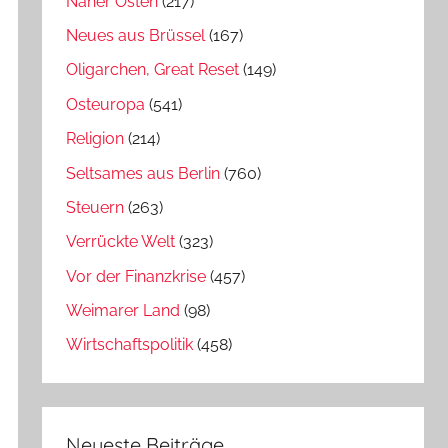
Naher Osten
(217)
Neues aus Brüssel
(167)
Oligarchen, Great Reset
(149)
Osteuropa
(541)
Religion
(214)
Seltsames aus Berlin
(760)
Steuern
(263)
Verrückte Welt
(323)
Vor der Finanzkrise
(457)
Weimarer Land
(98)
Wirtschaftspolitik
(458)
Neueste Beiträge