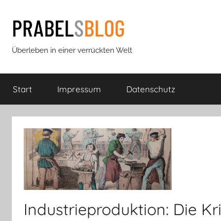
Zum
Inhalt
springen
Prabels
Überleben in einer verrückten Welt
Blog
Start
Impressum
Datenschutz
Industrieproduktion: Die Kr