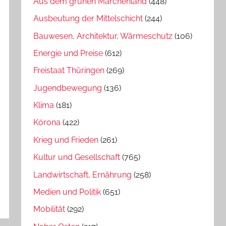
Aus dem grünen Märchenland
(448)
Ausbeutung der Mittelschicht
(244)
Bauwesen, Architektur, Wärmeschutz
(106)
Energie und Preise
(612)
Freistaat Thüringen
(269)
Jugendbewegung
(136)
Klima
(181)
Kórona
(422)
Krieg und Frieden
(261)
Kultur und Gesellschaft
(765)
Landwirtschaft, Ernährung
(258)
Medien und Politik
(651)
Mobilität
(292)