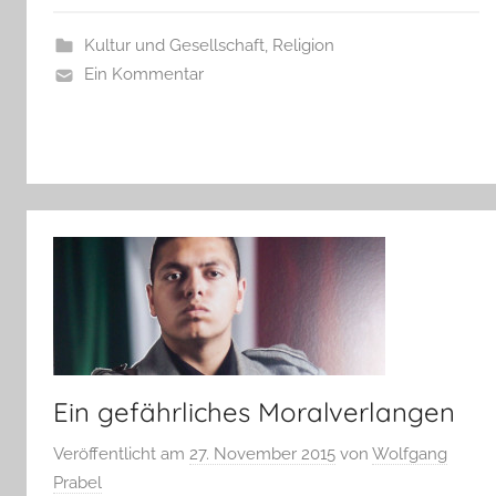
Kultur und Gesellschaft
,
Religion
Ein Kommentar
Ein gefährliches Moralverlangen
Veröffentlicht am
27. November 2015
von
Wolfgang
Prabel